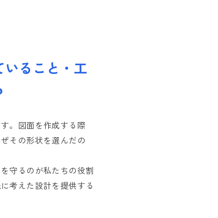
ていること・工
？
ます。図面を作成する際
なぜその形状を選んだの
ソリューション
インタビュー一覧
採用情報
日を守るのが私たちの役割
建築設備機材
営業 R.A
求める人物像
先に考えた設計を提供する
stry X
MATCH KOBA事業
営業 S.O
働く環境につ
Sky-Tech事業
CS K.K
キャリアにつ