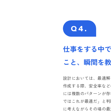
技術 Y.H
【東京・中途
CS T.O
【大阪・中途
管理 Y.T
【静岡・中途
Q4.
営業 A.N
仕事をする中
こと、瞬間を
設計においては、最適解
作成する際、安全率など
には複数のパターンが存
ではこれが最適だ」と判
に考えながらその場の最